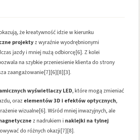
kazują, że kreatywność idzie w kierunku
czne projekty
z wyraźnie wyodrębnionymi
zas jazdy i mniej nużą odbiorcę[6]. Z kolei
ozwala na szybkie przeniesienie klienta do strony
ksza zaangażowanie[7][6][8][3].
amicznych wyświetlaczy LED
, które mogą zmieniać
jazdu, oraz
elementów 3D i efektów optycznych
,
wrażenie wizualne[6]. Wśród mniej inwazyjnych, ale
magnetyczne
z nadrukiem i
naklejki na tylnej
owywać do różnych okazji[7][8].